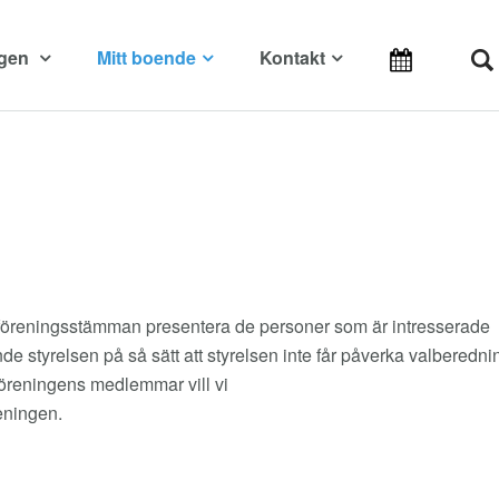
ngen
Mitt boende
Kontakt
 föreningsstämman presentera de personer som är intresserade
nde styrelsen på så sätt att styrelsen inte får påverka valberedn
föreningens medlemmar vill vi
eningen.