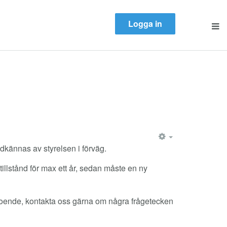
Logga in
EMPTY
odkännas av styrelsen i förväg.
illstånd för max ett år, sedan måste en ny
boende, kontakta oss gärna om några frågetecken